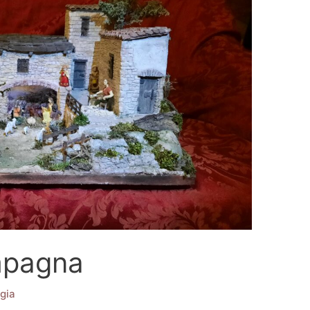
ampagna
gia