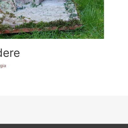
dere
gia